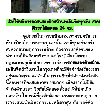
เปิดให้บริการรถขนของย้ายบ้านเพลินจิตทุกวัน สอบ
คิวรถได้ตลอด 24 ชม.
อุปกรณ์ในการขนย้ายของเราครบครัน รถ
เข็น เชือกมัด กระดาษปูรองพื้น เรามีทุกอย่างครับ
สะดวกสบายทุกการขนย้าย ต้องการหกล้อขนของ
ด่วนเราก็มีพร้อมบริการ แต่ก็จะมีเงื่อนไขตาม
กฎหมายอยู่เล็กน้อย เพราะบริการ
รถขนของย้ายบ้าน
เพลินจิต
ถ้าวิ่งงานในกรุงเทพก็จะมีข้อจำกัดเรื่องเวลา
อยู่พอสมควร แต่ถ้าเป็นการขนย้ายไปต่างจังหวัดอัน
นี้ค่อนข้างที่จะสะดวกสบายมากๆ เนื่องจากไม่มีข้อ
จำกัดด้านเวลา วิ่งกันได้ตลอดตั้งแต่เช้าไปจนถึง
กลางคืน ในกรณีที่ลูกค้าต้องการรถด่วนมากๆ ทาง
เราจะแนะนำเป็นรถกระบะหลังคาสูง กับ รถ4ล้อ