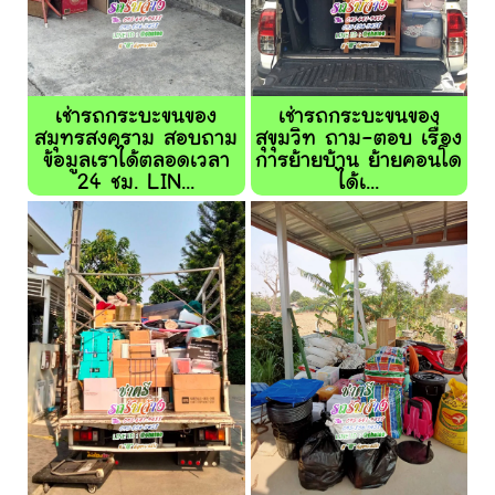
เช่ารถกระบะขนของ
เช่ารถกระบะขนของ
สมุทรสงคราม สอบถาม
สุขุมวิท ถาม-ตอบ เรื่อง
ข้อมูลเราได้ตลอดเวลา
การย้ายบ้าน ย้ายคอนโด
24 ชม. LIN...
ได้เ...