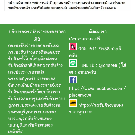
บริการรถรถรับจ้างขนของราคา
ติดต่อเรา
ถูก
สอบถามราคาฟรี
กระบะรับจ้างลาดกระบัง
,
รถ
095-641-9488
ชาตรี
กระบะรับจ้างแถวดินแดง
,
รถ
ครับ
รับจ้างทั่วไปอโศก
,
ติดต่อรถ
รับจ้างลำสาลี
,
ติดต่อรถรับจ้าง
LINE ID :
@chatee
( ใส่
สรงประภา
,
รถขนส่ง
@ ก่อนนะครับ )
พระราม1
,
รถรับจ้างขนของ
ชัยนาท
,
ย้ายบ้านพระราม6
,
รถ
https://www.facebook.com/
รับจ้างขนของรังสิต
,
บริการรถ
placemove
รับจ้างฉลองกรุง
,
รถรับจ้างราคา
ถูกพระประแดง
,
รถรับจ้างขน
https://รถรับจ้างขนของ
ของชลบุรี
,
รถกระบะขนของ
ราคาถูก.com
บางแค
,
รถรับจ้างขนของ
นนทบุรี
,
รถรับจ้างขนของ
เพลินจิต