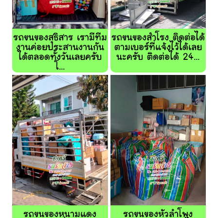
รถขนของสุธิสาร เรามีทีม
รถขนของสำโรง ติดต่อได้
งานค่อยประสานงานกัน
ตามเบอร์ที่แจ้งไว้ได้เลย
ได้ตลอดทั้งวันเลยครับ
นะครับ ติดต่อได้ 24...
โ...
รถขนของหนามแดง
รถขนของหัวลำโพง