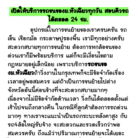
เปิดให้บริการรถขนของม.หัวเฉียวทุกวัน สอบคิวรถ
ได้ตลอด 24 ชม.
อุปกรณ์ในการขนย้ายของเราครบครัน รถ
เข็น เชือกมัด กระดาษปูรองพื้น เรามีทุกอย่างครับ
สะดวกสบายทุกการขนย้าย ต้องการหกล้อขนของ
ด่วนเราก็มีพร้อมบริการ แต่ก็จะมีเงื่อนไขตาม
กฎหมายอยู่เล็กน้อย เพราะบริการ
รถขนขอ
งม.หัวเฉียว
ถ้าวิ่งงานในกรุงเทพก็จะมีข้อจำกัดเรื่อง
เวลาอยู่พอสมควร แต่ถ้าเป็นการขนย้ายไปต่าง
จังหวัดอันนี้ค่อนข้างที่จะสะดวกสบายมากๆ
เนื่องจากไม่มีข้อจำกัดด้านเวลา วิ่งกันได้ตลอดตั้งแต่
เช้าไปจนถึงกลางคืน ในกรณีที่ลูกค้าต้องการรถด่วน
มากๆ ทางเราจะแนะนำเป็นรถกระบะหลังคาสูง กับ
รถ4ล้อใหญ่รับจ้าง จะสะดวกและรวดเร็วกว่าพอ
สมควรครับ ถึงแม้ว่าปริมาณการขนย้ายจะได้เยอะ