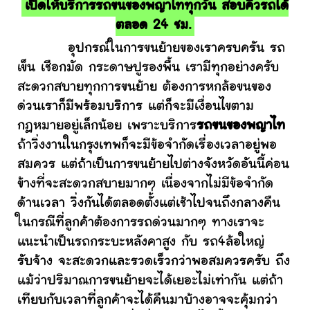
เปิดให้บริการรถขนของพญาไททุกวัน สอบคิวรถได้
ตลอด 24 ชม.
อุปกรณ์ในการขนย้ายของเราครบครัน รถ
เข็น เชือกมัด กระดาษปูรองพื้น เรามีทุกอย่างครับ
สะดวกสบายทุกการขนย้าย ต้องการหกล้อขนของ
ด่วนเราก็มีพร้อมบริการ แต่ก็จะมีเงื่อนไขตาม
กฎหมายอยู่เล็กน้อย เพราะบริการ
รถขนของพญาไท
ถ้าวิ่งงานในกรุงเทพก็จะมีข้อจำกัดเรื่องเวลาอยู่พอ
สมควร แต่ถ้าเป็นการขนย้ายไปต่างจังหวัดอันนี้ค่อน
ข้างที่จะสะดวกสบายมากๆ เนื่องจากไม่มีข้อจำกัด
ด้านเวลา วิ่งกันได้ตลอดตั้งแต่เช้าไปจนถึงกลางคืน
ในกรณีที่ลูกค้าต้องการรถด่วนมากๆ ทางเราจะ
แนะนำเป็นรถกระบะหลังคาสูง กับ รถ4ล้อใหญ่
รับจ้าง จะสะดวกและรวดเร็วกว่าพอสมควรครับ ถึง
แม้ว่าปริมาณการขนย้ายจะได้เยอะไม่เท่ากัน แต่ถ้า
เทียบกับเวลาที่ลูกค้าจะได้คืนมาบ้างอาจจะคุ้มกว่า