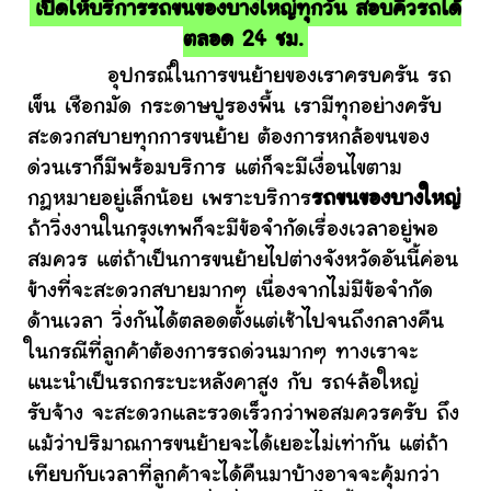
เปิดให้บริการรถขนของบางใหญ่ทุกวัน สอบคิวรถได้
ตลอด 24 ชม.
อุปกรณ์ในการขนย้ายของเราครบครัน รถ
เข็น เชือกมัด กระดาษปูรองพื้น เรามีทุกอย่างครับ
สะดวกสบายทุกการขนย้าย ต้องการหกล้อขนของ
ด่วนเราก็มีพร้อมบริการ แต่ก็จะมีเงื่อนไขตาม
กฎหมายอยู่เล็กน้อย เพราะบริการ
รถขนของบางใหญ่
ถ้าวิ่งงานในกรุงเทพก็จะมีข้อจำกัดเรื่องเวลาอยู่พอ
สมควร แต่ถ้าเป็นการขนย้ายไปต่างจังหวัดอันนี้ค่อน
ข้างที่จะสะดวกสบายมากๆ เนื่องจากไม่มีข้อจำกัด
ด้านเวลา วิ่งกันได้ตลอดตั้งแต่เช้าไปจนถึงกลางคืน
ในกรณีที่ลูกค้าต้องการรถด่วนมากๆ ทางเราจะ
แนะนำเป็นรถกระบะหลังคาสูง กับ รถ4ล้อใหญ่
รับจ้าง จะสะดวกและรวดเร็วกว่าพอสมควรครับ ถึง
แม้ว่าปริมาณการขนย้ายจะได้เยอะไม่เท่ากัน แต่ถ้า
เทียบกับเวลาที่ลูกค้าจะได้คืนมาบ้างอาจจะคุ้มกว่า