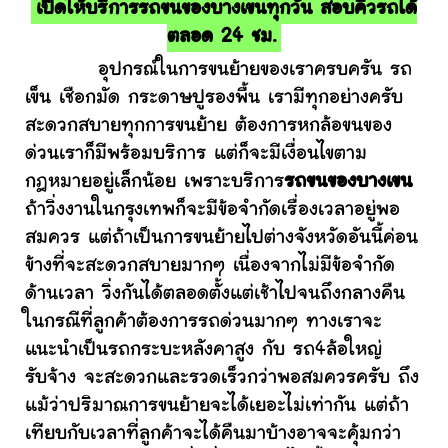
เปิดให้บริการรถขนของบางเขนทุกวัน สอบคิวรถได้
ตลอด 24 ชม.
อุปกรณ์ในการขนย้ายของเราครบครัน รถ
เข็น เชือกมัด กระดาษปูรองพื้น เรามีทุกอย่างครับ
สะดวกสบายทุกการขนย้าย ต้องการหกล้อขนของ
ด่วนเราก็มีพร้อมบริการ แต่ก็จะมีเงื่อนไขตาม
กฎหมายอยู่เล็กน้อย เพราะบริการ
รถขนของบางเขน
ถ้าวิ่งงานในกรุงเทพก็จะมีข้อจำกัดเรื่องเวลาอยู่พอ
สมควร แต่ถ้าเป็นการขนย้ายไปต่างจังหวัดอันนี้ค่อน
ข้างที่จะสะดวกสบายมากๆ เนื่องจากไม่มีข้อจำกัด
ด้านเวลา วิ่งกันได้ตลอดตั้งแต่เช้าไปจนถึงกลางคืน
ในกรณีที่ลูกค้าต้องการรถด่วนมากๆ ทางเราจะ
แนะนำเป็นรถกระบะหลังคาสูง กับ รถ4ล้อใหญ่
รับจ้าง จะสะดวกและรวดเร็วกว่าพอสมควรครับ ถึง
แม้ว่าปริมาณการขนย้ายจะได้เยอะไม่เท่ากัน แต่ถ้า
เทียบกับเวลาที่ลูกค้าจะได้คืนมาบ้างอาจจะคุ้มกว่า