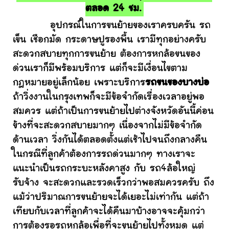
ตลอด 24 ชม.
อุปกรณ์ในการขนย้ายของเราครบครัน รถ
เข็น เชือกมัด กระดาษปูรองพื้น เรามีทุกอย่างครับ
สะดวกสบายทุกการขนย้าย ต้องการหกล้อขนของ
ด่วนเราก็มีพร้อมบริการ แต่ก็จะมีเงื่อนไขตาม
กฎหมายอยู่เล็กน้อย เพราะบริการ
รถขนของบางบ่อ
ถ้าวิ่งงานในกรุงเทพก็จะมีข้อจำกัดเรื่องเวลาอยู่พอ
สมควร แต่ถ้าเป็นการขนย้ายไปต่างจังหวัดอันนี้ค่อน
ข้างที่จะสะดวกสบายมากๆ เนื่องจากไม่มีข้อจำกัด
ด้านเวลา วิ่งกันได้ตลอดตั้งแต่เช้าไปจนถึงกลางคืน
ในกรณีที่ลูกค้าต้องการรถด่วนมากๆ ทางเราจะ
แนะนำเป็นรถกระบะหลังคาสูง กับ รถ4ล้อใหญ่
รับจ้าง จะสะดวกและรวดเร็วกว่าพอสมควรครับ ถึง
แม้ว่าปริมาณการขนย้ายจะได้เยอะไม่เท่ากัน แต่ถ้า
เทียบกับเวลาที่ลูกค้าจะได้คืนมาบ้างอาจจะคุ้มกว่า
การต้องรอรถหกล้อเพื่อที่จะขนย้ายไปทั้งหมด แต่