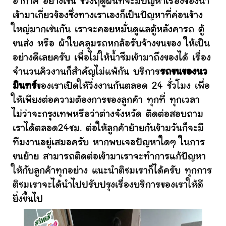
อากาศ อย่างเช่น ช่วงฤดูฝนที่จะมีปัญหาเรื่องของน้ำ
เข้ามาเกี่ยวข้องซึ่งทางเราเองก็เป็นปัญหาที่ค่อนข้าง
ใหญ่มากเช่นกัน เราจะคอยหมั่นดูแลตู้หลังคารถ ตู้
ขนส่ง หรือ ผ้าใบคลุมรถหกล้อรับจ้างขนของ ให้เป็น
อย่างดีเลยครับ เพื่อไม่ให้น้ำซึมเข้ามาถึงของได้ เรื่อง
จำนวนคิวงานก็สำคัญไม่แพ้กัน บริการ
รถขนของนว
มินทร์
ของเราเปิดให้วิ่งงานกันตลอด 24 ชั่วโมง เพื่อ
ให้เพียงต่อความต้องการของลูกค้า ทุกที่ ทุกเวลา
ไม่ว่าจะกรุงเทพหรือว่าต่างจังหวัด ติดต่อสอบถาม
เราได้ตลอด24ชม. ต่อให้ลูกค้าย้ายกันข้ามวันก็จะมี
ทีมงานอยู่เสมอครับ หากพบเจอปัญหาใดๆ ในการ
ขนย้าย สามารถติดต่อเข้ามาเราจะทำการแก้ปัญหา
ให้กับลูกค้าทุกอย่าง แนะนำติชมเราก็ได้ครับ ทุกการ
ติชมเราจะได้นำไปปรับปรุงเรื่องบริการของเราให้ดี
ยิ่งขึ้นไป