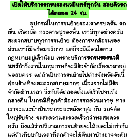
เปิดให้บริการรถขนของนวมินทร์ทุกวัน สอบคิวรถ
ได้ตลอด 24 ชม.
อุปกรณ์ในการขนย้ายของเราครบครัน รถ
เข็น เชือกมัด กระดาษปูรองพื้น เรามีทุกอย่างครับ
สะดวกสบายทุกการขนย้าย ต้องการหกล้อขนของ
ด่วนเราก็มีพร้อมบริการ แต่ก็จะมีเงื่อนไขตาม
กฎหมายอยู่เล็กน้อย เพราะบริการ
รถขนของนวมิ
นทร์
ถ้าวิ่งงานในกรุงเทพก็จะมีข้อจำกัดเรื่องเวลาอยู่
พอสมควร แต่ถ้าเป็นการขนย้ายไปต่างจังหวัดอันนี้
ค่อนข้างที่จะสะดวกสบายมากๆ เนื่องจากไม่มีข้อ
จำกัดด้านเวลา วิ่งกันได้ตลอดตั้งแต่เช้าไปจนถึง
กลางคืน ในกรณีที่ลูกค้าต้องการรถด่วนมากๆ ทาง
เราจะแนะนำเป็นรถกระบะหลังคาสูง กับ รถ4ล้อ
ใหญ่รับจ้าง จะสะดวกและรวดเร็วกว่าพอสมควร
ครับ ถึงแม้ว่าปริมาณการขนย้ายจะได้เยอะไม่เท่ากัน
แต่ถ้าเทียบกับเวลาที่ลูกค้าจะได้คืนมาบ้างอาจจะคุ้ม