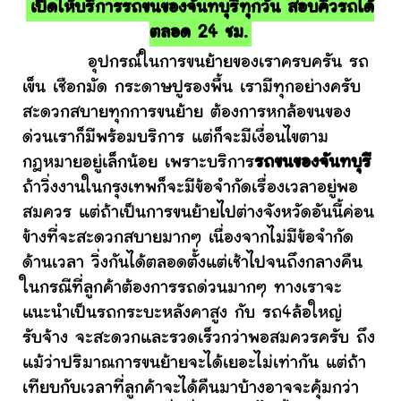
เปิดให้บริการรถขนของจันทบุรีทุกวัน สอบคิวรถได้
ตลอด 24 ชม.
อุปกรณ์ในการขนย้ายของเราครบครัน รถ
เข็น เชือกมัด กระดาษปูรองพื้น เรามีทุกอย่างครับ
สะดวกสบายทุกการขนย้าย ต้องการหกล้อขนของ
ด่วนเราก็มีพร้อมบริการ แต่ก็จะมีเงื่อนไขตาม
กฎหมายอยู่เล็กน้อย เพราะบริการ
รถขนของจันทบุรี
ถ้าวิ่งงานในกรุงเทพก็จะมีข้อจำกัดเรื่องเวลาอยู่พอ
สมควร แต่ถ้าเป็นการขนย้ายไปต่างจังหวัดอันนี้ค่อน
ข้างที่จะสะดวกสบายมากๆ เนื่องจากไม่มีข้อจำกัด
ด้านเวลา วิ่งกันได้ตลอดตั้งแต่เช้าไปจนถึงกลางคืน
ในกรณีที่ลูกค้าต้องการรถด่วนมากๆ ทางเราจะ
แนะนำเป็นรถกระบะหลังคาสูง กับ รถ4ล้อใหญ่
รับจ้าง จะสะดวกและรวดเร็วกว่าพอสมควรครับ ถึง
แม้ว่าปริมาณการขนย้ายจะได้เยอะไม่เท่ากัน แต่ถ้า
เทียบกับเวลาที่ลูกค้าจะได้คืนมาบ้างอาจจะคุ้มกว่า