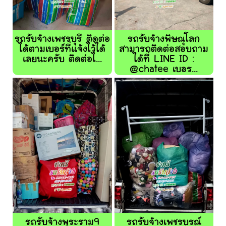
รถรับจ้างเพชรบุรี ติดต่อ
รถรับจ้างพิษณุโลก
ได้ตามเบอร์ที่แจ้งไว้ได้
สามารถติดต่อสอบถาม
เลยนะครับ ติดต่อไ...
ได้ที่ LINE ID :
@chatee เบอร...
รถรับจ้างพระราม9
รถรับจ้างเพชรบูรณ์