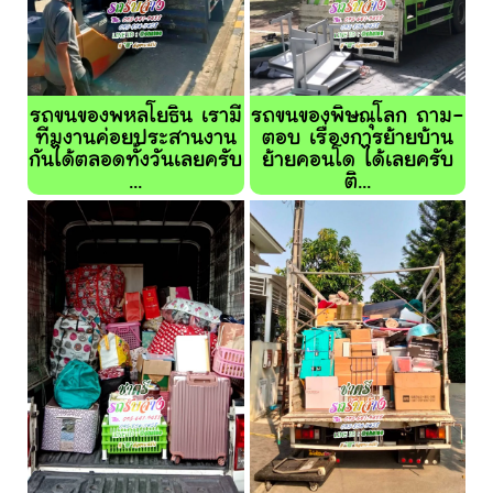
รถขนของพหลโยธิน เรามี
รถขนของพิษณุโลก ถาม-
ทีมงานค่อยประสานงาน
ตอบ เรื่องการย้ายบ้าน
กันได้ตลอดทั้งวันเลยครับ
ย้ายคอนโด ได้เลยครับ
...
ติ...