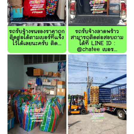
รถรับจ้างขนของราคาถูก
รถรับจ้างลาดพร้าว
ติดต่อได้ตามเบอร์ที่แจ้ง
สามารถติดต่อสอบถาม
ไว้ได้เลยนะครับ ติด...
ได้ที่ LINE ID :
@chatee เบอร...