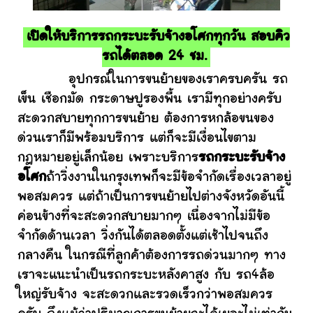
เปิดให้บริการรถกระบะรับจ้างอโศกทุกวัน สอบคิว
รถได้ตลอด 24 ชม.
อุปกรณ์ในการขนย้ายของเราครบครัน รถ
เข็น เชือกมัด กระดาษปูรองพื้น เรามีทุกอย่างครับ
สะดวกสบายทุกการขนย้าย ต้องการหกล้อขนของ
ด่วนเราก็มีพร้อมบริการ แต่ก็จะมีเงื่อนไขตาม
กฎหมายอยู่เล็กน้อย เพราะบริการ
รถกระบะรับจ้าง
อโศก
ถ้าวิ่งงานในกรุงเทพก็จะมีข้อจำกัดเรื่องเวลาอยู่
พอสมควร แต่ถ้าเป็นการขนย้ายไปต่างจังหวัดอันนี้
ค่อนข้างที่จะสะดวกสบายมากๆ เนื่องจากไม่มีข้อ
จำกัดด้านเวลา วิ่งกันได้ตลอดตั้งแต่เช้าไปจนถึง
กลางคืน ในกรณีที่ลูกค้าต้องการรถด่วนมากๆ ทาง
เราจะแนะนำเป็นรถกระบะหลังคาสูง กับ รถ4ล้อ
ใหญ่รับจ้าง จะสะดวกและรวดเร็วกว่าพอสมควร