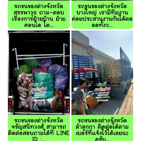
รถขนของต่างจังหวัด
รถขนของต่างจังหวัด
สรรพาวุธ ถาม-ตอบ
บางใหญ่ เรามีทีมงาน
เรื่องการย้ายบ้าน ย้าย
ค่อยประสานงานกันได้ตล
คอนโด ได...
อดทั้งว...
รถขนของต่างจังหวัด
รถขนของต่างจังหวัด
จรัญสนิทวงศ์ สามารถ
ลำลูกกา ติดต่อได้ตาม
ติดต่อสอบถามได้ที่ LINE
เบอร์ที่แจ้งไว้ได้เลยนะ
ID :...
ครับ...