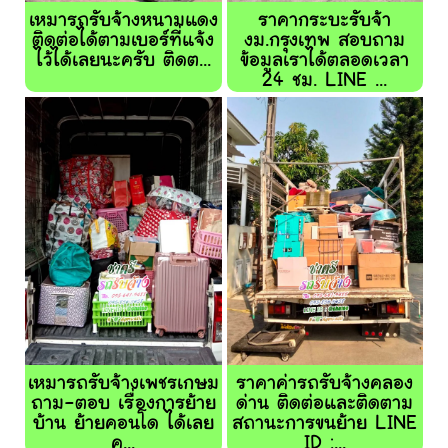
เหมารถรับจ้างหนามแดง
ราคากระบะรับจ้า
ติดต่อได้ตามเบอร์ที่แจ้ง
งม.กรุงเทพ สอบถาม
ไว้ได้เลยนะครับ ติดต...
ข้อมูลเราได้ตลอดเวลา
24 ชม. LINE ...
เหมารถรับจ้างเพชรเกษม
ราคาค่ารถรับจ้างคลอง
ถาม-ตอบ เรื่องการย้าย
ด่าน ติดต่อและติดตาม
บ้าน ย้ายคอนโด ได้เลย
สถานะการขนย้าย LINE
ค...
ID :...