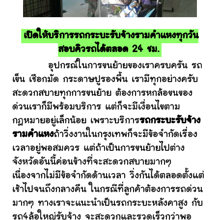
เปิดให้บริการรถกระบะรับจ้างรามคําแหงทุกวัน
สอบคิวรถได้ตลอด 24 ชม.
อุปกรณ์ในการขนย้ายของเราครบครัน รถ
เข็น เชือกมัด กระดาษปูรองพื้น เรามีทุกอย่างครับ
สะดวกสบายทุกการขนย้าย ต้องการหกล้อขนของ
ด่วนเราก็มีพร้อมบริการ แต่ก็จะมีเงื่อนไขตาม
กฎหมายอยู่เล็กน้อย เพราะบริการ
รถกระบะรับจ้าง
รามคําแหง
ถ้าวิ่งงานในกรุงเทพก็จะมีข้อจำกัดเรื่อง
เวลาอยู่พอสมควร แต่ถ้าเป็นการขนย้ายไปต่าง
จังหวัดอันนี้ค่อนข้างที่จะสะดวกสบายมากๆ
เนื่องจากไม่มีข้อจำกัดด้านเวลา วิ่งกันได้ตลอดตั้งแต่
เช้าไปจนถึงกลางคืน ในกรณีที่ลูกค้าต้องการรถด่วน
มากๆ ทางเราจะแนะนำเป็นรถกระบะหลังคาสูง กับ
รถ4ล้อใหญ่รับจ้าง จะสะดวกและรวดเร็วกว่าพอ