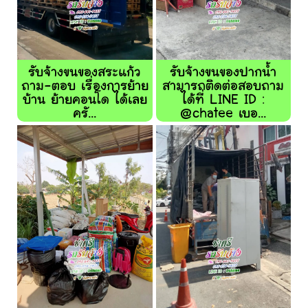
รับจ้างขนของสระแก้ว
รับจ้างขนของปากน้ำ
ถาม-ตอบ เรื่องการย้าย
สามารถติดต่อสอบถาม
บ้าน ย้ายคอนโด ได้เลย
ได้ที่ LINE ID :
ครั...
@chatee เบอ...