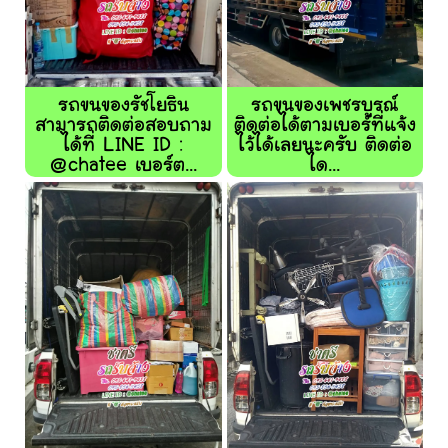
รถขนของรัชโยธิน
รถขนของเพชรบูรณ์
สามารถติดต่อสอบถาม
ติดต่อได้ตามเบอร์ที่แจ้ง
ได้ที่ LINE ID :
ไว้ได้เลยนะครับ ติดต่อ
@chatee เบอร์ต...
ได...