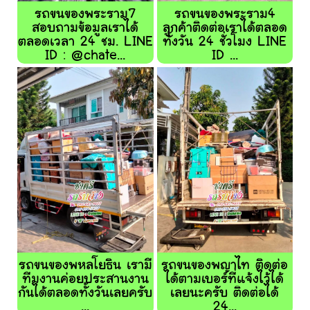
รถขนของพระราม7
รถขนของพระราม4
สอบถามข้อมูลเราได้
ลูกค้าติดต่อเราได้ตลอด
ตลอดเวลา 24 ชม. LINE
ทั้งวัน 24 ชั่วโมง LINE
ID : @chate...
ID ...
รถขนของพหลโยธิน เรามี
รถขนของพญาไท ติดต่อ
ทีมงานค่อยประสานงาน
ได้ตามเบอร์ที่แจ้งไว้ได้
กันได้ตลอดทั้งวันเลยครับ
เลยนะครับ ติดต่อได้
...
24...