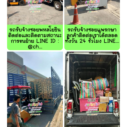
รถรับจ้างซอยพหลโยธิน
รถรับจ้างซอยแพรกษา
ติดต่อและติดตามสถานะ
ลูกค้าติดต่อเราได้ตลอด
การขนย้าย LINE ID :
ทั้งวัน 24 ชั่วโมง LINE...
@ch...