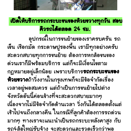
เปิดให้บริการรถกระบะขนของห้วยขวางทุกวัน สอบ
คิวรถได้ตลอด 24 ชม.
อุปกรณ์ในการขนย้ายของเราครบครัน รถ
เข็น เชือกมัด กระดาษปูรองพื้น เรามีทุกอย่างครับ
สะดวกสบายทุกการขนย้าย ต้องการหกล้อขนของ
ด่วนเราก็มีพร้อมบริการ แต่ก็จะมีเงื่อนไขตาม
กฎหมายอยู่เล็กน้อย เพราะบริการ
รถกระบะขนของ
ห้วยขวาง
ถ้าวิ่งงานในกรุงเทพก็จะมีข้อจำกัดเรื่อง
เวลาอยู่พอสมควร แต่ถ้าเป็นการขนย้ายไปต่าง
จังหวัดอันนี้ค่อนข้างที่จะสะดวกสบายมากๆ
เนื่องจากไม่มีข้อจำกัดด้านเวลา วิ่งกันได้ตลอดตั้งแต่
เช้าไปจนถึงกลางคืน ในกรณีที่ลูกค้าต้องการรถด่วน
มากๆ ทางเราจะแนะนำเป็นรถกระบะหลังคาสูง กับ
รถ4ล้อใหญ่รับจ้าง จะสะดวกและรวดเร็วกว่าพอ