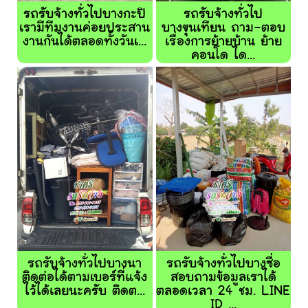
รถรับจ้างทั่วไปบางกะปิ
รถรับจ้างทั่วไป
เรามีทีมงานค่อยประสาน
บางขุนเทียน ถาม-ตอบ
งานกันได้ตลอดทั้งวันเ...
เรื่องการย้ายบ้าน ย้าย
คอนโด ได...
รถรับจ้างทั่วไปบางนา
รถรับจ้างทั่วไปบางซื่อ
ติดต่อได้ตามเบอร์ที่แจ้ง
สอบถามข้อมูลเราได้
ไว้ได้เลยนะครับ ติดต...
ตลอดเวลา 24 ชม. LINE
ID ...