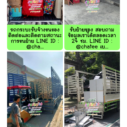
รถกระบะรับจ้างขนของ
รับย้ายของ สอบถาม
ติดต่อและติดตามสถานะ
ข้อมูลเราได้ตลอดเวลา
การขนย้าย LINE ID :
24 ชม. LINE ID :
@cha...
@chatee เบ...