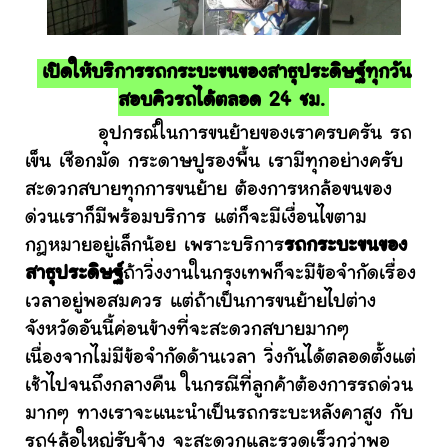
เปิดให้บริการรถกระบะขนของสาธุประดิษฐ์ทุกวัน
สอบคิวรถได้ตลอด 24 ชม.
อุปกรณ์ในการขนย้ายของเราครบครัน รถ
เข็น เชือกมัด กระดาษปูรองพื้น เรามีทุกอย่างครับ
สะดวกสบายทุกการขนย้าย ต้องการหกล้อขนของ
ด่วนเราก็มีพร้อมบริการ แต่ก็จะมีเงื่อนไขตาม
กฎหมายอยู่เล็กน้อย เพราะบริการ
รถกระบะขนของ
สาธุประดิษฐ์
ถ้าวิ่งงานในกรุงเทพก็จะมีข้อจำกัดเรื่อง
เวลาอยู่พอสมควร แต่ถ้าเป็นการขนย้ายไปต่าง
จังหวัดอันนี้ค่อนข้างที่จะสะดวกสบายมากๆ
เนื่องจากไม่มีข้อจำกัดด้านเวลา วิ่งกันได้ตลอดตั้งแต่
เช้าไปจนถึงกลางคืน ในกรณีที่ลูกค้าต้องการรถด่วน
มากๆ ทางเราจะแนะนำเป็นรถกระบะหลังคาสูง กับ
รถ4ล้อใหญ่รับจ้าง จะสะดวกและรวดเร็วกว่าพอ