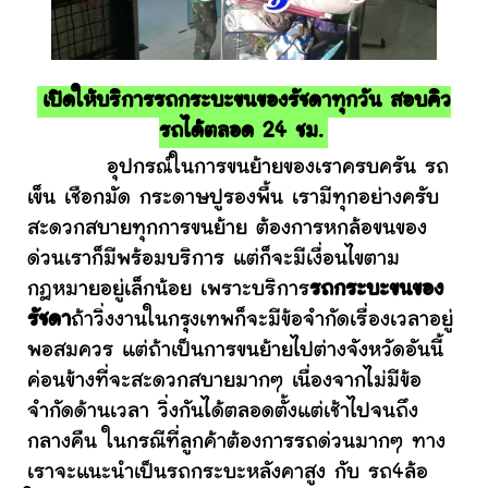
เปิดให้บริการรถกระบะขนของรัชดาทุกวัน สอบคิว
รถได้ตลอด 24 ชม.
อุปกรณ์ในการขนย้ายของเราครบครัน รถ
เข็น เชือกมัด กระดาษปูรองพื้น เรามีทุกอย่างครับ
สะดวกสบายทุกการขนย้าย ต้องการหกล้อขนของ
ด่วนเราก็มีพร้อมบริการ แต่ก็จะมีเงื่อนไขตาม
กฎหมายอยู่เล็กน้อย เพราะบริการ
รถกระบะขนของ
รัชดา
ถ้าวิ่งงานในกรุงเทพก็จะมีข้อจำกัดเรื่องเวลาอยู่
พอสมควร แต่ถ้าเป็นการขนย้ายไปต่างจังหวัดอันนี้
ค่อนข้างที่จะสะดวกสบายมากๆ เนื่องจากไม่มีข้อ
จำกัดด้านเวลา วิ่งกันได้ตลอดตั้งแต่เช้าไปจนถึง
กลางคืน ในกรณีที่ลูกค้าต้องการรถด่วนมากๆ ทาง
เราจะแนะนำเป็นรถกระบะหลังคาสูง กับ รถ4ล้อ