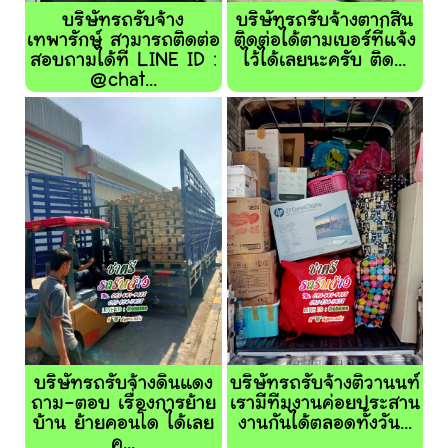
บริษัทรถรับจ้าง
บริษัทรถรับจ้างตากสิน
เทพารักษ์ สามารถติดต่อ
ติดต่อได้ตามเบอร์ที่แจ้ง
สอบถามได้ที่ LINE ID :
ไว้ได้เลยนะครับ ติด...
@chat...
บริษัทรถรับจ้างดินแดง
บริษัทรถรับจ้างติวานนท์
ถาม-ตอบ เรื่องการย้าย
เรามีทีมงานค่อยประสาน
บ้าน ย้ายคอนโด ได้เลย
งานกันได้ตลอดทั้งวัน...
ค...