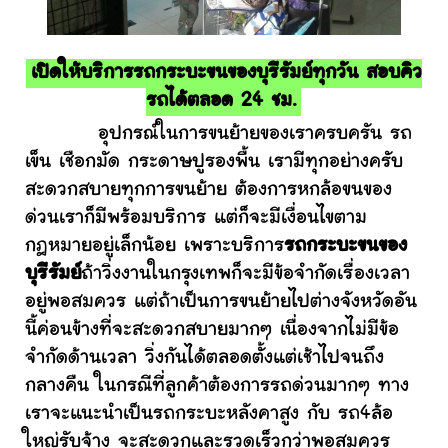
เปิดให้บริการรถกระบะขนของบุรีรัมย์ทุกวัน สอบคิว
รถได้ตลอด 24 ชม.
อุปกรณ์ในการขนย้ายของเราครบครัน รถ
เข็น เชือกมัด กระดาษปูรองพื้น เรามีทุกอย่างครับ
สะดวกสบายทุกการขนย้าย ต้องการหกล้อขนของ
ด่วนเราก็มีพร้อมบริการ แต่ก็จะมีเงื่อนไขตาม
กฎหมายอยู่เล็กน้อย เพราะบริการ
รถกระบะขนของ
บุรีรัมย์
ถ้าวิ่งงานในกรุงเทพก็จะมีข้อจำกัดเรื่องเวลา
อยู่พอสมควร แต่ถ้าเป็นการขนย้ายไปต่างจังหวัดอัน
นี้ค่อนข้างที่จะสะดวกสบายมากๆ เนื่องจากไม่มีข้อ
จำกัดด้านเวลา วิ่งกันได้ตลอดตั้งแต่เช้าไปจนถึง
กลางคืน ในกรณีที่ลูกค้าต้องการรถด่วนมากๆ ทาง
เราจะแนะนำเป็นรถกระบะหลังคาสูง กับ รถ4ล้อ
ใหญ่รับจ้าง จะสะดวกและรวดเร็วกว่าพอสมควร