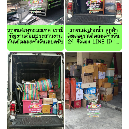
รถขนส่งพุทธมณฑล เรามี
รถขนส่งปากน้ำ ลูกค้า
ทีมงานค่อยประสานงาน
ติดต่อเราได้ตลอดทั้งวัน
กันได้ตลอดทั้งวันเลยครับ
24 ชั่วโมง LINE ID :...
...