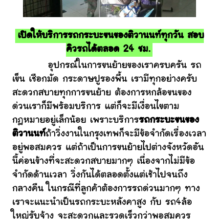
เปิดให้บริการรถกระบะขนของติวานนท์ทุกวัน สอบ
คิวรถได้ตลอด 24 ชม.
อุปกรณ์ในการขนย้ายของเราครบครัน รถ
เข็น เชือกมัด กระดาษปูรองพื้น เรามีทุกอย่างครับ
สะดวกสบายทุกการขนย้าย ต้องการหกล้อขนของ
ด่วนเราก็มีพร้อมบริการ แต่ก็จะมีเงื่อนไขตาม
กฎหมายอยู่เล็กน้อย เพราะบริการ
รถกระบะขนของ
ติวานนท์
ถ้าวิ่งงานในกรุงเทพก็จะมีข้อจำกัดเรื่องเวลา
อยู่พอสมควร แต่ถ้าเป็นการขนย้ายไปต่างจังหวัดอัน
นี้ค่อนข้างที่จะสะดวกสบายมากๆ เนื่องจากไม่มีข้อ
จำกัดด้านเวลา วิ่งกันได้ตลอดตั้งแต่เช้าไปจนถึง
กลางคืน ในกรณีที่ลูกค้าต้องการรถด่วนมากๆ ทาง
เราจะแนะนำเป็นรถกระบะหลังคาสูง กับ รถ4ล้อ
ใหญ่รับจ้าง จะสะดวกและรวดเร็วกว่าพอสมควร