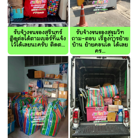
รับจ้างขนของสุรินทร์
รับจ้างขนของสุขุมวิท
ติดต่อได้ตามเบอร์ที่แจ้ง
ถาม-ตอบ เรื่องการย้าย
ไว้ได้เลยนะครับ ติดต...
บ้าน ย้ายคอนโด ได้เลย
คร...