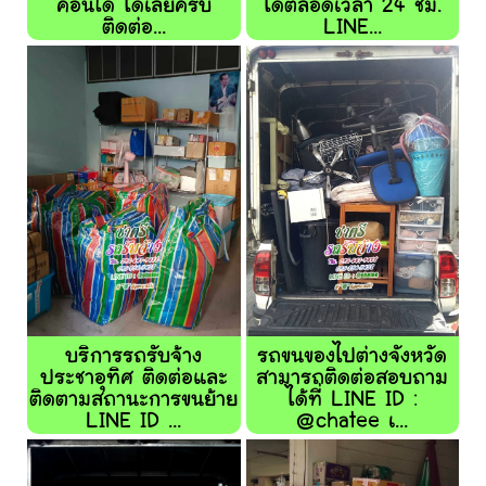
คอนโด ได้เลยครับ
ได้ตลอดเวลา 24 ชม.
ติดต่อ...
LINE...
บริการรถรับจ้าง
รถขนของไปต่างจังหวัด
ประชาอุทิศ ติดต่อและ
สามารถติดต่อสอบถาม
ติดตามสถานะการขนย้าย
ได้ที่ LINE ID :
LINE ID ...
@chatee เ...