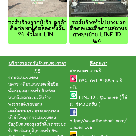
รถรับจ้างจากปู่เจ้า ลูกค้า
รถรับจ้างทั่วไปบางแวก
ติดต่อเราได้ตลอดทั้งวัน
ติดต่อและติดตามสถานะ
24 ชั่วโมง LIN...
การขนย้าย LINE ID :
@c...
บริการรถรถรับจ้างขนของราคา
ติดต่อเรา
ถูก
สอบถามราคาฟรี
รถกระบะขนของ
095-641-9488
ชาตรี
นครราชสีมา
,
รถขนของโยธิน
ครับ
พัฒนา
,
เหมารถรับจ้างช่อง
นนทรี
,
รถกระบะรับจ้าง
LINE ID :
@chatee
( ใส่
พระราม4
,
รถขนส่ง
@ ก่อนนะครับ )
ฉะเชิงเทรา
,
รถกระบะขนของ
หัวลำโพง
,
รถกระบะขนของ
https://www.facebook.com/
ชัยภูมิ
,
ขนของสุขสวัสดิ์
,
รถกระบะ
placemove
รับจ้างจันทบุรี
,
หารถรับจ้าง