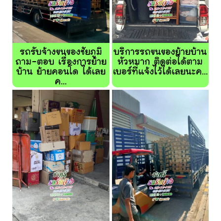
รถรับจ้างขนของชัยภูมิ
บริการรถขนของย้ายบ้าน
ถาม-ตอบ เรื่องการย้าย
หัวหมาก ติดต่อได้ตาม
บ้าน ย้ายคอนโด ได้เลย
เบอร์ที่แจ้งไว้ได้เลยนะค...
ค...