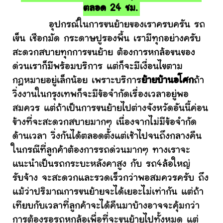
ตลอด 24 ชม.
อุปกรณ์ในการขนย้ายของเราครบครัน รถ
เข็น เชือกมัด กระดาษปูรองพื้น เรามีทุกอย่างครับ
สะดวกสบายทุกการขนย้าย ต้องการหกล้อขนของ
ด่วนเราก็มีพร้อมบริการ แต่ก็จะมีเงื่อนไขตาม
กฎหมายอยู่เล็กน้อย เพราะบริการ
ย้ายบ้านอโศก
ถ้า
วิ่งงานในกรุงเทพก็จะมีข้อจำกัดเรื่องเวลาอยู่พอ
สมควร แต่ถ้าเป็นการขนย้ายไปต่างจังหวัดอันนี้ค่อน
ข้างที่จะสะดวกสบายมากๆ เนื่องจากไม่มีข้อจำกัด
ด้านเวลา วิ่งกันได้ตลอดตั้งแต่เช้าไปจนถึงกลางคืน
ในกรณีที่ลูกค้าต้องการรถด่วนมากๆ ทางเราจะ
แนะนำเป็นรถกระบะหลังคาสูง กับ รถ4ล้อใหญ่
รับจ้าง จะสะดวกและรวดเร็วกว่าพอสมควรครับ ถึง
แม้ว่าปริมาณการขนย้ายจะได้เยอะไม่เท่ากัน แต่ถ้า
เทียบกับเวลาที่ลูกค้าจะได้คืนมาบ้างอาจจะคุ้มกว่า
การต้องรอรถหกล้อเพื่อที่จะขนย้ายไปทั้งหมด แต่