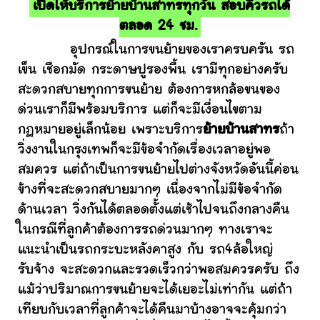
เปิดให้บริการย้ายบ้านสาทรทุกวัน สอบคิวรถได้
ตลอด 24 ชม.
อุปกรณ์ในการขนย้ายของเราครบครัน รถ
เข็น เชือกมัด กระดาษปูรองพื้น เรามีทุกอย่างครับ
สะดวกสบายทุกการขนย้าย ต้องการหกล้อขนของ
ด่วนเราก็มีพร้อมบริการ แต่ก็จะมีเงื่อนไขตาม
กฎหมายอยู่เล็กน้อย เพราะบริการ
ย้ายบ้านสาทร
ถ้า
วิ่งงานในกรุงเทพก็จะมีข้อจำกัดเรื่องเวลาอยู่พอ
สมควร แต่ถ้าเป็นการขนย้ายไปต่างจังหวัดอันนี้ค่อน
ข้างที่จะสะดวกสบายมากๆ เนื่องจากไม่มีข้อจำกัด
ด้านเวลา วิ่งกันได้ตลอดตั้งแต่เช้าไปจนถึงกลางคืน
ในกรณีที่ลูกค้าต้องการรถด่วนมากๆ ทางเราจะ
แนะนำเป็นรถกระบะหลังคาสูง กับ รถ4ล้อใหญ่
รับจ้าง จะสะดวกและรวดเร็วกว่าพอสมควรครับ ถึง
แม้ว่าปริมาณการขนย้ายจะได้เยอะไม่เท่ากัน แต่ถ้า
เทียบกับเวลาที่ลูกค้าจะได้คืนมาบ้างอาจจะคุ้มกว่า