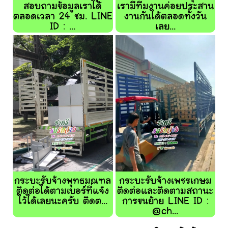
สอบถามข้อมูลเราได้
เรามีทีมงานค่อยประสาน
ตลอดเวลา 24 ชม. LINE
งานกันได้ตลอดทั้งวัน
ID : ...
เลย...
กระบะรับจ้างพุทธมณฑล
กระบะรับจ้างเพชรเกษม
ติดต่อได้ตามเบอร์ที่แจ้ง
ติดต่อและติดตามสถานะ
ไว้ได้เลยนะครับ ติดต...
การขนย้าย LINE ID :
@ch...