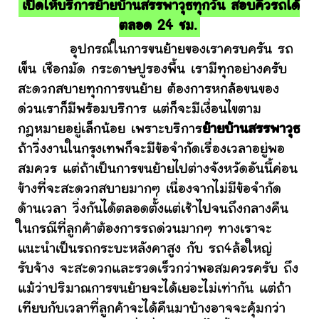
เปิดให้บริการย้ายบ้านสรรพาวุธทุกวัน สอบคิวรถได้
ตลอด 24 ชม.
อุปกรณ์ในการขนย้ายของเราครบครัน รถ
เข็น เชือกมัด กระดาษปูรองพื้น เรามีทุกอย่างครับ
สะดวกสบายทุกการขนย้าย ต้องการหกล้อขนของ
ด่วนเราก็มีพร้อมบริการ แต่ก็จะมีเงื่อนไขตาม
กฎหมายอยู่เล็กน้อย เพราะบริการ
ย้ายบ้านสรรพาวุธ
ถ้าวิ่งงานในกรุงเทพก็จะมีข้อจำกัดเรื่องเวลาอยู่พอ
สมควร แต่ถ้าเป็นการขนย้ายไปต่างจังหวัดอันนี้ค่อน
ข้างที่จะสะดวกสบายมากๆ เนื่องจากไม่มีข้อจำกัด
ด้านเวลา วิ่งกันได้ตลอดตั้งแต่เช้าไปจนถึงกลางคืน
ในกรณีที่ลูกค้าต้องการรถด่วนมากๆ ทางเราจะ
แนะนำเป็นรถกระบะหลังคาสูง กับ รถ4ล้อใหญ่
รับจ้าง จะสะดวกและรวดเร็วกว่าพอสมควรครับ ถึง
แม้ว่าปริมาณการขนย้ายจะได้เยอะไม่เท่ากัน แต่ถ้า
เทียบกับเวลาที่ลูกค้าจะได้คืนมาบ้างอาจจะคุ้มกว่า