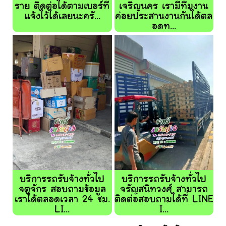
ราย ติดต่อได้ตามเบอร์ที่
เจริญนคร เรามีทีมงาน
แจ้งไว้ได้เลยนะครั...
ค่อยประสานงานกันได้ตล
อดท...
บริการรถรับจ้างทั่วไป
บริการรถรับจ้างทั่วไป
จตุจักร สอบถามข้อมูล
จรัญสนิทวงศ์ สามารถ
เราได้ตลอดเวลา 24 ชม.
ติดต่อสอบถามได้ที่ LINE
LI...
I...