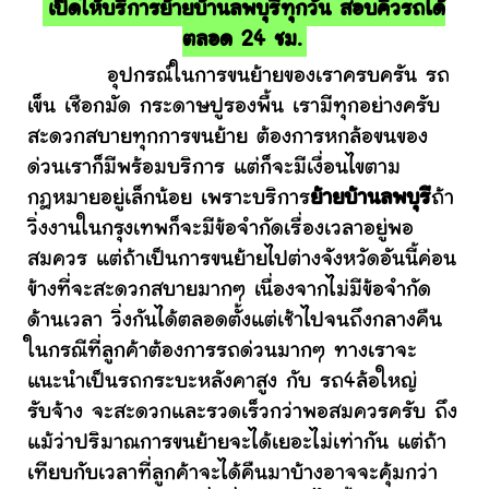
เปิดให้บริการย้ายบ้านลพบุรีทุกวัน สอบคิวรถได้
ตลอด 24 ชม.
อุปกรณ์ในการขนย้ายของเราครบครัน รถ
เข็น เชือกมัด กระดาษปูรองพื้น เรามีทุกอย่างครับ
สะดวกสบายทุกการขนย้าย ต้องการหกล้อขนของ
ด่วนเราก็มีพร้อมบริการ แต่ก็จะมีเงื่อนไขตาม
กฎหมายอยู่เล็กน้อย เพราะบริการ
ย้ายบ้านลพบุรี
ถ้า
วิ่งงานในกรุงเทพก็จะมีข้อจำกัดเรื่องเวลาอยู่พอ
สมควร แต่ถ้าเป็นการขนย้ายไปต่างจังหวัดอันนี้ค่อน
ข้างที่จะสะดวกสบายมากๆ เนื่องจากไม่มีข้อจำกัด
ด้านเวลา วิ่งกันได้ตลอดตั้งแต่เช้าไปจนถึงกลางคืน
ในกรณีที่ลูกค้าต้องการรถด่วนมากๆ ทางเราจะ
แนะนำเป็นรถกระบะหลังคาสูง กับ รถ4ล้อใหญ่
รับจ้าง จะสะดวกและรวดเร็วกว่าพอสมควรครับ ถึง
แม้ว่าปริมาณการขนย้ายจะได้เยอะไม่เท่ากัน แต่ถ้า
เทียบกับเวลาที่ลูกค้าจะได้คืนมาบ้างอาจจะคุ้มกว่า