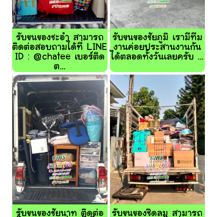
รับขนของชะอำ สามารถ
รับขนของชัยภูมิ เรามีทีม
ติดต่อสอบถามได้ที่ LINE
งานค่อยประสานงานกัน
ID : @chatee เบอร์ติด
ได้ตลอดทั้งวันเลยครับ ...
ต...
รับขนของชัยนาท ติดต่อ
รับขนของชิดลม สามารถ