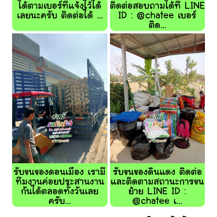
ได้ตามเบอร์ที่แจ้งไว้ได้
ติดต่อสอบถามได้ที่ LINE
เลยนะครับ ติดต่อได้ ...
ID : @chatee เบอร์
ติด...
รับขนของดอนเมือง เรามี
รับขนของดินแดง ติดต่อ
ทีมงานค่อยประสานงาน
และติดตามสถานะการขน
กันได้ตลอดทั้งวันเลย
ย้าย LINE ID :
ครับ...
@chatee เ...