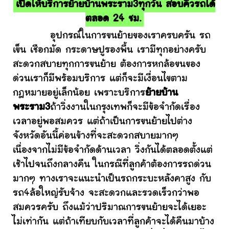
เปิดให้บริการย้ายบ้านพระราม3ทุกวัน สอบคิวรถได้
ตลอด 24 ชม.
อุปกรณ์ในการขนย้ายของเราครบครัน รถ
เข็น เชือกมัด กระดาษปูรองพื้น เรามีทุกอย่างครับ
สะดวกสบายทุกการขนย้าย ต้องการหกล้อขนของ
ด่วนเราก็มีพร้อมบริการ แต่ก็จะมีเงื่อนไขตาม
กฎหมายอยู่เล็กน้อย เพราะบริการ
ย้ายบ้าน
พระราม3
ถ้าวิ่งงานในกรุงเทพก็จะมีข้อจำกัดเรื่อง
เวลาอยู่พอสมควร แต่ถ้าเป็นการขนย้ายไปต่าง
จังหวัดอันนี้ค่อนข้างที่จะสะดวกสบายมากๆ
เนื่องจากไม่มีข้อจำกัดด้านเวลา วิ่งกันได้ตลอดตั้งแต่
เช้าไปจนถึงกลางคืน ในกรณีที่ลูกค้าต้องการรถด่วน
มากๆ ทางเราจะแนะนำเป็นรถกระบะหลังคาสูง กับ
รถ4ล้อใหญ่รับจ้าง จะสะดวกและรวดเร็วกว่าพอ
สมควรครับ ถึงแม้ว่าปริมาณการขนย้ายจะได้เยอะ
ไม่เท่ากัน แต่ถ้าเทียบกับเวลาที่ลูกค้าจะได้คืนมาบ้าง