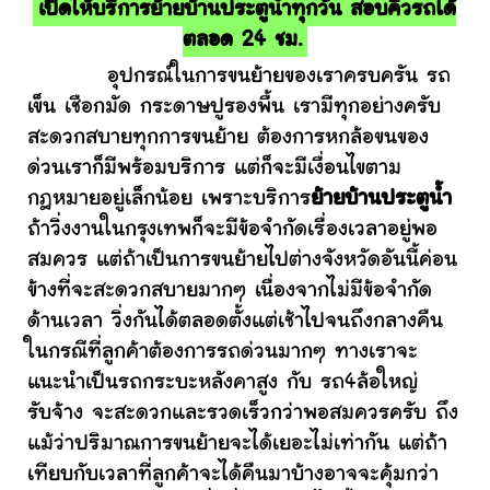
เปิดให้บริการย้ายบ้านประตูน้ำทุกวัน สอบคิวรถได้
ตลอด 24 ชม.
อุปกรณ์ในการขนย้ายของเราครบครัน รถ
เข็น เชือกมัด กระดาษปูรองพื้น เรามีทุกอย่างครับ
สะดวกสบายทุกการขนย้าย ต้องการหกล้อขนของ
ด่วนเราก็มีพร้อมบริการ แต่ก็จะมีเงื่อนไขตาม
กฎหมายอยู่เล็กน้อย เพราะบริการ
ย้ายบ้านประตูน้ำ
ถ้าวิ่งงานในกรุงเทพก็จะมีข้อจำกัดเรื่องเวลาอยู่พอ
สมควร แต่ถ้าเป็นการขนย้ายไปต่างจังหวัดอันนี้ค่อน
ข้างที่จะสะดวกสบายมากๆ เนื่องจากไม่มีข้อจำกัด
ด้านเวลา วิ่งกันได้ตลอดตั้งแต่เช้าไปจนถึงกลางคืน
ในกรณีที่ลูกค้าต้องการรถด่วนมากๆ ทางเราจะ
แนะนำเป็นรถกระบะหลังคาสูง กับ รถ4ล้อใหญ่
รับจ้าง จะสะดวกและรวดเร็วกว่าพอสมควรครับ ถึง
แม้ว่าปริมาณการขนย้ายจะได้เยอะไม่เท่ากัน แต่ถ้า
เทียบกับเวลาที่ลูกค้าจะได้คืนมาบ้างอาจจะคุ้มกว่า