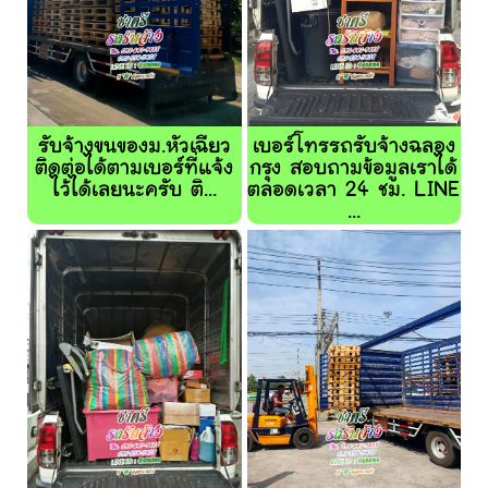
รับจ้างขนของม.หัวเฉียว
เบอร์โทรรถรับจ้างฉลอง
ติดต่อได้ตามเบอร์ที่แจ้ง
กรุง สอบถามข้อมูลเราได้
ไว้ได้เลยนะครับ ติ...
ตลอดเวลา 24 ชม. LINE
...