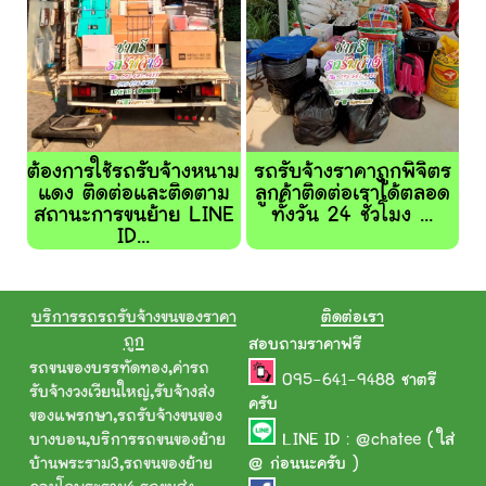
ต้องการใช้รถรับจ้างหนาม
รถรับจ้างราคาถูกพิจิตร
แดง ติดต่อและติดตาม
ลูกค้าติดต่อเราได้ตลอด
สถานะการขนย้าย LINE
ทั้งวัน 24 ชั่วโมง ...
ID...
บริการรถรถรับจ้างขนของราคา
ติดต่อเรา
ถูก
สอบถามราคาฟรี
รถขนของบรรทัดทอง
,
ค่ารถ
095-641-9488
ชาตรี
รับจ้างวงเวียนใหญ่
,
รับจ้างส่ง
ครับ
ของแพรกษา
,
รถรับจ้างขนของ
บางบอน
,
บริการรถขนของย้าย
LINE ID :
@chatee
( ใส่
บ้านพระราม3
,
รถขนของย้าย
@ ก่อนนะครับ )