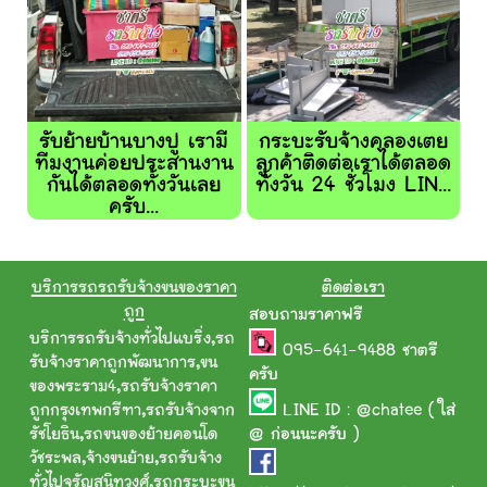
รับย้ายบ้านบางปู เรามี
กระบะรับจ้างคลองเตย
ทีมงานค่อยประสานงาน
ลูกค้าติดต่อเราได้ตลอด
กันได้ตลอดทั้งวันเลย
ทั้งวัน 24 ชั่วโมง LIN...
ครับ...
บริการรถรถรับจ้างขนของราคา
ติดต่อเรา
ถูก
สอบถามราคาฟรี
บริการรถรับจ้างทั่วไปแบริ่ง
,
รถ
095-641-9488
ชาตรี
รับจ้างราคาถูกพัฒนาการ
,
ขน
ครับ
ของพระราม4
,
รถรับจ้างราคา
ถูกกรุงเทพกรีฑา
,
รถรับจ้างจาก
LINE ID :
@chatee
( ใส่
รัชโยธิน
,
รถขนของย้ายคอนโด
@ ก่อนนะครับ )
วัชระพล
,
จ้างขนย้าย
,
รถรับจ้าง
ทั่วไปจรัญสนิทวงศ์
,
รถกระบะขน