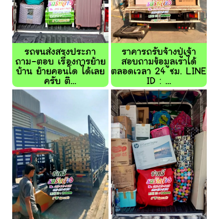
รถขนส่งสรงประภา
ราคารถรับจ้างปู่เจ้า
ถาม-ตอบ เรื่องการย้าย
สอบถามข้อมูลเราได้
บ้าน ย้ายคอนโด ได้เลย
ตลอดเวลา 24 ชม. LINE
ครับ ติ...
ID : ...