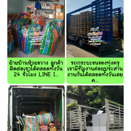
ย้ายบ้านห้วยขวาง ลูกค้า
รถกระบะขนของทุ่งครุ
ติดต่อเราได้ตลอดทั้งวัน
เรามีทีมงานค่อยประสาน
24 ชั่วโมง LINE I...
งานกันได้ตลอดทั้งวันเลย
ค...