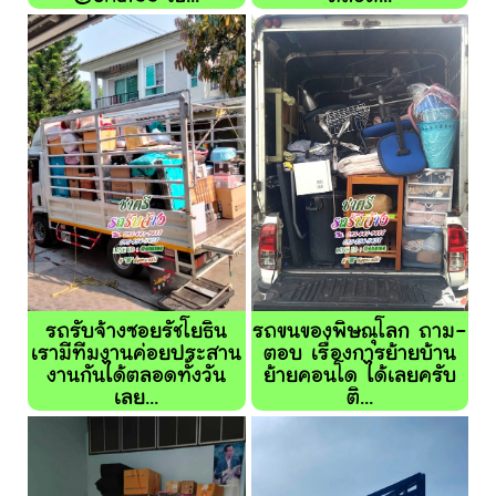
รถรับจ้างซอยรัชโยธิน
รถขนของพิษณุโลก ถาม-
เรามีทีมงานค่อยประสาน
ตอบ เรื่องการย้ายบ้าน
งานกันได้ตลอดทั้งวัน
ย้ายคอนโด ได้เลยครับ
เลย...
ติ...