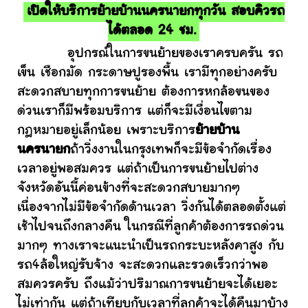
เปิดให้บริการย้ายบ้านนครนายกทุกวัน สอบคิวรถ
ได้ตลอด 24 ชม.
อุปกรณ์ในการขนย้ายของเราครบครัน รถ
เข็น เชือกมัด กระดาษปูรองพื้น เรามีทุกอย่างครับ
สะดวกสบายทุกการขนย้าย ต้องการหกล้อขนของ
ด่วนเราก็มีพร้อมบริการ แต่ก็จะมีเงื่อนไขตาม
กฎหมายอยู่เล็กน้อย เพราะบริการ
ย้ายบ้าน
นครนายก
ถ้าวิ่งงานในกรุงเทพก็จะมีข้อจำกัดเรื่อง
เวลาอยู่พอสมควร แต่ถ้าเป็นการขนย้ายไปต่าง
จังหวัดอันนี้ค่อนข้างที่จะสะดวกสบายมากๆ
เนื่องจากไม่มีข้อจำกัดด้านเวลา วิ่งกันได้ตลอดตั้งแต่
เช้าไปจนถึงกลางคืน ในกรณีที่ลูกค้าต้องการรถด่วน
มากๆ ทางเราจะแนะนำเป็นรถกระบะหลังคาสูง กับ
รถ4ล้อใหญ่รับจ้าง จะสะดวกและรวดเร็วกว่าพอ
สมควรครับ ถึงแม้ว่าปริมาณการขนย้ายจะได้เยอะ
ไม่เท่ากัน แต่ถ้าเทียบกับเวลาที่ลูกค้าจะได้คืนมาบ้าง