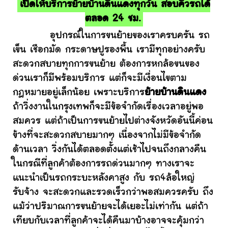
เปิดให้บริการย้ายบ้านดินแดงทุกวัน สอบคิวรถได้
ตลอด 24 ชม.
อุปกรณ์ในการขนย้ายของเราครบครัน รถ
เข็น เชือกมัด กระดาษปูรองพื้น เรามีทุกอย่างครับ
สะดวกสบายทุกการขนย้าย ต้องการหกล้อขนของ
ด่วนเราก็มีพร้อมบริการ แต่ก็จะมีเงื่อนไขตาม
กฎหมายอยู่เล็กน้อย เพราะบริการ
ย้ายบ้านดินแดง
ถ้าวิ่งงานในกรุงเทพก็จะมีข้อจำกัดเรื่องเวลาอยู่พอ
สมควร แต่ถ้าเป็นการขนย้ายไปต่างจังหวัดอันนี้ค่อน
ข้างที่จะสะดวกสบายมากๆ เนื่องจากไม่มีข้อจำกัด
ด้านเวลา วิ่งกันได้ตลอดตั้งแต่เช้าไปจนถึงกลางคืน
ในกรณีที่ลูกค้าต้องการรถด่วนมากๆ ทางเราจะ
แนะนำเป็นรถกระบะหลังคาสูง กับ รถ4ล้อใหญ่
รับจ้าง จะสะดวกและรวดเร็วกว่าพอสมควรครับ ถึง
แม้ว่าปริมาณการขนย้ายจะได้เยอะไม่เท่ากัน แต่ถ้า
เทียบกับเวลาที่ลูกค้าจะได้คืนมาบ้างอาจจะคุ้มกว่า