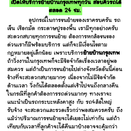
เปิดให้บริการย้ายบ้านกรุงเทพทุกวัน สอบคิวรถได้
ตลอด 24 ชม.
อุปกรณ์ในการขนย้ายของเราครบครัน รถ
เข็น เชือกมัด กระดาษปูรองพื้น เรามีทุกอย่างครับ
สะดวกสบายทุกการขนย้าย ต้องการหกล้อขนของ
ด่วนเราก็มีพร้อมบริการ แต่ก็จะมีเงื่อนไขตาม
กฎหมายอยู่เล็กน้อย เพราะบริการ
ย้ายบ้านกรุงเทพ
ถ้าวิ่งงานในกรุงเทพก็จะมีข้อจำกัดเรื่องเวลาอยู่พอ
สมควร แต่ถ้าเป็นการขนย้ายไปต่างจังหวัดอันนี้ค่อน
ข้างที่จะสะดวกสบายมากๆ เนื่องจากไม่มีข้อจำกัด
ด้านเวลา วิ่งกันได้ตลอดตั้งแต่เช้าไปจนถึงกลางคืน
ในกรณีที่ลูกค้าต้องการรถด่วนมากๆ ทางเราจะ
แนะนำเป็นรถกระบะหลังคาสูง กับ รถ4ล้อใหญ่
รับจ้าง จะสะดวกและรวดเร็วกว่าพอสมควรครับ ถึง
แม้ว่าปริมาณการขนย้ายจะได้เยอะไม่เท่ากัน แต่ถ้า
เทียบกับเวลาที่ลูกค้าจะได้คืนมาบ้างอาจจะคุ้มกว่า