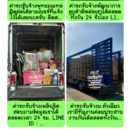
ค่ารถรับจ้างพุทธมณฑล
ค่ารถรับจ้างพัฒนาการ
ติดต่อได้ตามเบอร์ที่แจ้ง
ลูกค้าติดต่อเราได้ตลอด
ไว้ได้เลยนะครับ ติดต...
ทั้งวัน 24 ชั่วโมง LI...
ค่ารถรับจ้างเพลินจิต
ค่ารถรับจ้างม.หัวเฉียว
สอบถามข้อมูลเราได้
เรามีทีมงานค่อยประสาน
ตลอดเวลา 24 ชม. LINE
งานกันได้ตลอดทั้งวันเ...
ID : ...