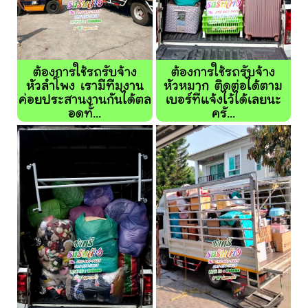
ต้องการใช้รถรับจ้าง
ต้องการใช้รถรับจ้าง
หัวลำโพง เรามีทีมงาน
หัวหมาก ติดต่อได้ตาม
ค่อยประสานงานกันได้ตล
เบอร์ที่แจ้งไว้ได้เลยนะ
อดทั้...
ครั...