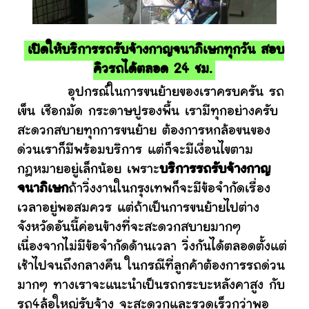
เปิดให้บริการรถรับจ้างกาญจนาภิเษกทุกวัน สอบ
คิวรถได้ตลอด 24 ชม.
อุปกรณ์ในการขนย้ายของเราครบครัน รถ
เข็น เชือกมัด กระดาษปูรองพื้น เรามีทุกอย่างครับ
สะดวกสบายทุกการขนย้าย ต้องการหกล้อขนของ
ด่วนเราก็มีพร้อมบริการ แต่ก็จะมีเงื่อนไขตาม
กฎหมายอยู่เล็กน้อย เพราะ
บริการรถรับจ้างกาญ
จนาภิเษก
ถ้าวิ่งงานในกรุงเทพก็จะมีข้อจำกัดเรื่อง
เวลาอยู่พอสมควร แต่ถ้าเป็นการขนย้ายไปต่าง
จังหวัดอันนี้ค่อนข้างที่จะสะดวกสบายมากๆ
เนื่องจากไม่มีข้อจำกัดด้านเวลา วิ่งกันได้ตลอดตั้งแต่
เช้าไปจนถึงกลางคืน ในกรณีที่ลูกค้าต้องการรถด่วน
มากๆ ทางเราจะแนะนำเป็นรถกระบะหลังคาสูง กับ
รถ4ล้อใหญ่รับจ้าง จะสะดวกและรวดเร็วกว่าพอ