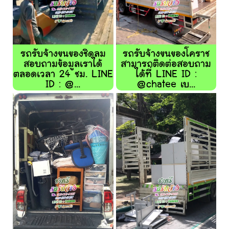
รถรับจ้างขนของชิดลม
รถรับจ้างขนของโคราช
สอบถามข้อมูลเราได้
สามารถติดต่อสอบถาม
ตลอดเวลา 24 ชม. LINE
ได้ที่ LINE ID :
ID : @...
@chatee เบ...