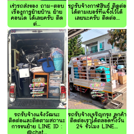
เช่ารถส่งของ ถาม-ตอบ
รถรับจ้างกาฬสินธุ์ ติดต่อ
เรื่องการย้ายบ้าน ย้าย
ได้ตามเบอร์ที่แจ้งไว้ได้
คอนโด ได้เลยครับ ติด
เลยนะครับ ติดต่อ...
ต่...
รถรับจ้างแจ้งวัฒนะ
รถรับจ้างเจริญกรุง ลูกค้า
ติดต่อและติดตามสถานะ
ติดต่อเราได้ตลอดทั้งวัน
การขนย้าย LINE ID :
24 ชั่วโมง LINE...
@chat...