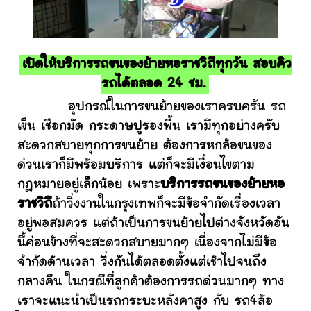
เปิดให้บริการรถขนของย้ายหอราชวิถีทุกวัน สอบคิว
รถได้ตลอด 24 ชม.
อุปกรณ์ในการขนย้ายของเราครบครัน รถ
เข็น เชือกมัด กระดาษปูรองพื้น เรามีทุกอย่างครับ
สะดวกสบายทุกการขนย้าย ต้องการหกล้อขนของ
ด่วนเราก็มีพร้อมบริการ แต่ก็จะมีเงื่อนไขตาม
กฎหมายอยู่เล็กน้อย เพราะ
บริการรถขนของย้ายหอ
ราชวิถี
ถ้าวิ่งงานในกรุงเทพก็จะมีข้อจำกัดเรื่องเวลา
อยู่พอสมควร แต่ถ้าเป็นการขนย้ายไปต่างจังหวัดอัน
นี้ค่อนข้างที่จะสะดวกสบายมากๆ เนื่องจากไม่มีข้อ
จำกัดด้านเวลา วิ่งกันได้ตลอดตั้งแต่เช้าไปจนถึง
กลางคืน ในกรณีที่ลูกค้าต้องการรถด่วนมากๆ ทาง
เราจะแนะนำเป็นรถกระบะหลังคาสูง กับ รถ4ล้อ