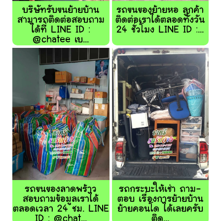
บริษัทรับขนย้ายบ้าน
รถขนของย้ายหอ ลูกค้า
สามารถติดต่อสอบถาม
ติดต่อเราได้ตลอดทั้งวัน
ได้ที่ LINE ID :
24 ชั่วโมง LINE ID :...
@chatee เบ...
รถขนของลาดพร้าว
รถกระบะให้เช่า ถาม-
สอบถามข้อมูลเราได้
ตอบ เรื่องการย้ายบ้าน
ตลอดเวลา 24 ชม. LINE
ย้ายคอนโด ได้เลยครับ
ID : @chat...
ติด...