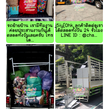
รถย้ายบ้าน เรามีทีมงาน
i5iy[0hk ลูกค้าติดต่อเรา
ค่อยประสานงานกันได้
ได้ตลอดทั้งวัน 24 ชั่วโมง
ตลอดทั้งวันเลยครับ โทร
LINE ID : @cha...
ได...