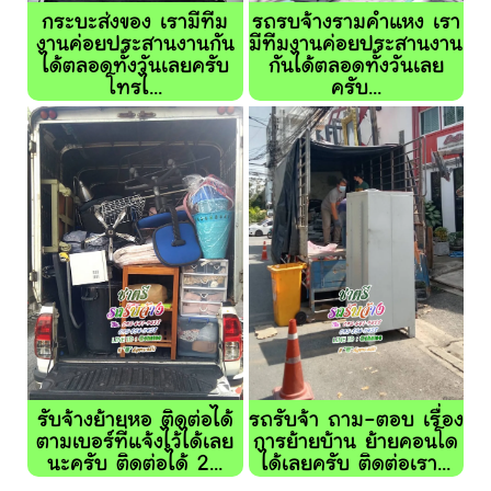
กระบะส่งของ เรามีทีม
รถรบจ้างรามคำแหง เรา
งานค่อยประสานงานกัน
มีทีมงานค่อยประสานงาน
ได้ตลอดทั้งวันเลยครับ
กันได้ตลอดทั้งวันเลย
โทรไ...
ครับ...
รับจ้างย้ายหอ ติดต่อได้
รถรับจ้า ถาม-ตอบ เรื่อง
ตามเบอร์ที่แจ้งไว้ได้เลย
การย้ายบ้าน ย้ายคอนโด
นะครับ ติดต่อได้ 2...
ได้เลยครับ ติดต่อเรา...