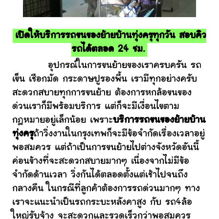
เปิดให้บริการรถขนของย้ายบ้านทุ่งครุทุกวัน สอบคิว
รถได้ตลอด 24 ชม.
อุปกรณ์ในการขนย้ายของเราครบครัน รถ
เข็น เชือกมัด กระดาษปูรองพื้น เรามีทุกอย่างครับ
สะดวกสบายทุกการขนย้าย ต้องการหกล้อขนของ
ด่วนเราก็มีพร้อมบริการ แต่ก็จะมีเงื่อนไขตาม
กฎหมายอยู่เล็กน้อย เพราะ
บริการรถขนของย้ายบ้าน
ทุ่งครุ
ถ้าวิ่งงานในกรุงเทพก็จะมีข้อจำกัดเรื่องเวลาอยู่
พอสมควร แต่ถ้าเป็นการขนย้ายไปต่างจังหวัดอันนี้
ค่อนข้างที่จะสะดวกสบายมากๆ เนื่องจากไม่มีข้อ
จำกัดด้านเวลา วิ่งกันได้ตลอดตั้งแต่เช้าไปจนถึง
กลางคืน ในกรณีที่ลูกค้าต้องการรถด่วนมากๆ ทาง
เราจะแนะนำเป็นรถกระบะหลังคาสูง กับ รถ4ล้อ
ใหญ่รับจ้าง จะสะดวกและรวดเร็วกว่าพอสมควร