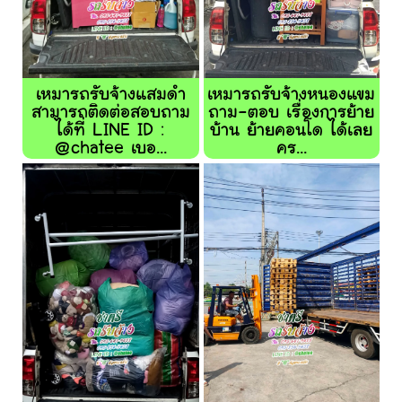
เหมารถรับจ้างแสมดำ
เหมารถรับจ้างหนองแขม
สามารถติดต่อสอบถาม
ถาม-ตอบ เรื่องการย้าย
ได้ที่ LINE ID :
บ้าน ย้ายคอนโด ได้เลย
@chatee เบอ...
คร...