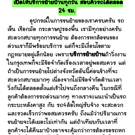
เปิดให้บริการย้ายบ้านทุกวัน สอบคิวรถได้ตลอด
24 ชม.
อุปกรณ์ในการขนย้ายของเราครบครัน รถ
เข็น เชือกมัด กระดาษปูรองพื้น เรามีทุกอย่างครับ
สะดวกสบายทุกการขนย้าย ต้องการหกล้อขนของ
ด่วนเราก็มีพร้อมบริการ แต่ก็จะมีเงื่อนไขตาม
กฎหมายอยู่เล็กน้อย เพราะ
บริการย้ายบ้าน
ถ้าวิ่งงาน
ในกรุงเทพก็จะมีข้อจำกัดเรื่องเวลาอยู่พอสมควร แต่
ถ้าเป็นการขนย้ายไปต่างจังหวัดอันนี้ค่อนข้างที่จะ
สะดวกสบายมากๆ เนื่องจากไม่มีข้อจำกัดด้านเวลา
วิ่งกันได้ตลอดตั้งแต่เช้าไปจนถึงกลางคืน ในกรณีที่
ลูกค้าต้องการรถด่วนมากๆ ทางเราจะแนะนำเป็นรถ
กระบะหลังคาสูง กับ รถ4ล้อใหญ่รับจ้าง จะสะดวก
และรวดเร็วกว่าพอสมควรครับ ถึงแม้ว่าปริมาณการ
ขนย้ายจะได้เยอะไม่เท่ากัน แต่ถ้าเทียบกับเวลาที่
ลูกค้าจะได้คืนมาบ้างอาจจะคุ้มกว่าการต้องรอรถหก